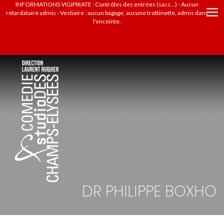
INFORMATIONS VIGIPIRATE : Contrôles des entrées (sacs...) - Aucun
retardataire admis - Vestiaire : aucun bagage, aucune trottinette, admis dans
l'enceinte.
DR PHILIPPE BOXHO