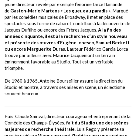
jeune directeur révèle par exemple l’énorme farce flamande
de
Gaston-Marie Martens « Les gueux au paradis »
. Marqué
par les comédies musicales de Broadway, il met en place des
spectacles sous forme de cabaret, contribue à la découverte de
Jacques Dufilho ou encore des Frères Jacques.
A la fin des
années cinquante, il est à la recherche d’un style nouveau
et présente des œuvres d’Eugène Ionesco, Samuel Beckett
ou encore Marguerite Duras
. L’auteur Fédérico Garcia Lorca
trouve par ailleurs avec Maurice Jacquemont un terrain
éminemment favorable au Studio. Tout est un véritable
triomphe.
De 1960 à 1965,
Antoine Bourseiller
assure la direction du
Studio et montre, à travers ses mises en scène, un éclectisme
souvent heureux.
Puis,
Claude Sainval
, directeur courageux et entreprenant de la
Comédie des Champs-Élysées,
fait du Studio une des scènes
majeures de recherche théâtrale
. Luis Rego y présente sa
première pièce
« Viens chez moi, j'habite chez une copine »
,