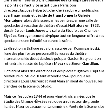
Dans les années vingt, la Comédie des Champs Elysées est à
la pointe de l’activité artistique à Paris.
Son
directeur,
Jacques Hébertot
, cherche à séduire un public plus
averti que jamais et
décide de transformer la Galerie
Montaigne
, alors délaissée par les peintres, en une salle de
spectacles à vocation de théâtre d'essai.
Naît alors en 1923,
dessinée par Louis Jouvet, la salle du Studio des Champs-
Élysées.
Son agencement atypique tout en longueur offre à ses
spectateurs une intimité rare avec la scène.
La direction artistique est alors assurée par Kommisarjevski,
l'une des plus fortes personnalités russes du théâtre
international du début du siècle puis par Gaston Baty dont on
retiendra le succès de la pièce
« Maya » de Simon Gantillon
.
Défilèrent alors des directions et des pièces fugitives jusqu’à la
fermeture du Studio. Il faut attendre 1943 pour que les
directeurs Louis Ducreux et Paul Alain animent de nouveau les
planches de la scène du Studio.
Mais ce n’est qu'en 1944 et pour vingt-trois années que le
Studio des Champs-Élysées retrouve un directeur de grande
lignée :
Maurice Jacquemont
, nommé le « Poète de la Scène ». Le