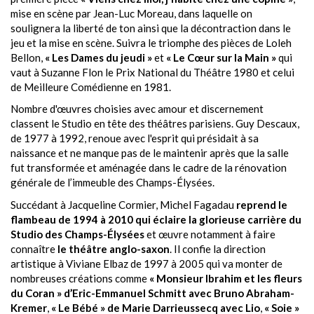
mise en scène par Jean-Luc Moreau, dans laquelle on
soulignera la liberté de ton ainsi que la décontraction dans le
jeu et la mise en scène. Suivra le triomphe des pièces de Loleh
Bellon,
« Les Dames du jeudi »
et
« Le Cœur sur la Main »
qui
vaut à Suzanne Flon le Prix National du Théâtre 1980 et celui
de Meilleure Comédienne en 1981.
Nombre d'œuvres choisies avec amour et discernement
classent le Studio en tête des théâtres parisiens.
Guy Descaux
,
de 1977 à 1992, renoue avec l'esprit qui présidait à sa
naissance et ne manque pas de le maintenir après que la salle
fut transformée et aménagée dans le cadre de la rénovation
générale de l’immeuble des Champs-Élysées.
Succédant à
Jacqueline Cormier
,
Michel Fagadau
reprend le
flambeau de 1994 à 2010 qui éclaire la glorieuse carrière du
Studio des Champs-Élysées
et œuvre notamment à faire
connaître
le théâtre anglo-saxon
. Il confie la direction
artistique à
Viviane Elbaz
de 1997 à 2005 qui va monter de
nombreuses créations comme
« Monsieur Ibrahim et les fleurs
du Coran » d’Eric-Emmanuel Schmitt avec Bruno Abraham-
Kremer
,
« Le Bébé » de Marie Darrieussecq avec Lio
,
« Soie »